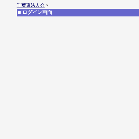
千葉東法人会
>
■ ログイン画面