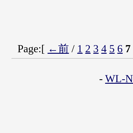
Page:[
←前
/
1
2
3
4
5
6
7
-
WL-Ne