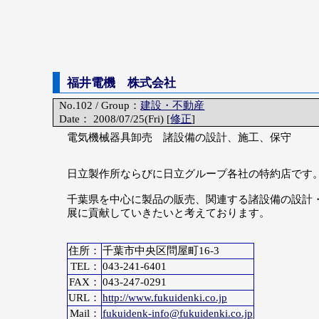
福井電機 株式会社
No.102 / Group：
建設・不動産
Date： 2008/07/25(Fri) [
修正
]
電気機械器具卸売 諸設備の設計、施工、保守
日立製作所ならびに日立グループ各社の特約店です
千葉県を中心に製品の販売、関連する諸設備の設計
展に貢献していきたいと考えております。
住所：
千葉市中央区問屋町16-3
TEL：
043-241-6401
FAX：
043-247-0291
URL：
http://www.fukuidenki.co.jp
Mail：
fukuidenk-info@fukuidenki.co.jp