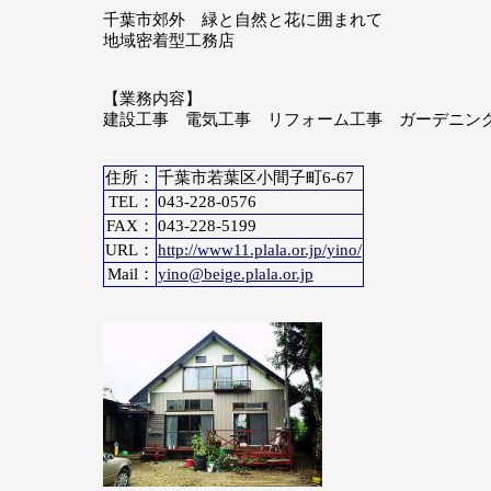
千葉市郊外 緑と自然と花に囲まれて
地域密着型工務店
【業務内容】
建設工事 電気工事 リフォーム工事 ガーデニン
住所：
千葉市若葉区小間子町6-67
TEL：
043-228-0576
FAX：
043-228-5199
URL：
http://www11.plala.or.jp/yino/
Mail：
yino@beige.plala.or.jp