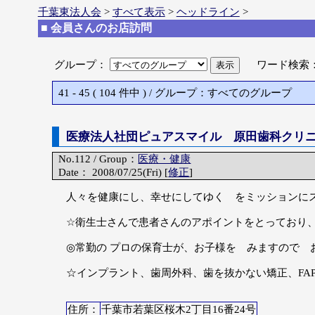
千葉東法人会
>
すべて表示
>
ヘッドライン
>
■ 会員さんのお店訪問
グループ：
ワード検索
41 - 45 ( 104 件中 ) / グループ：すべてのグループ
医療法人社団ピュアスマイル 原田歯科クリ
No.112 / Group：
医療・健康
Date： 2008/07/25(Fri) [
修正
]
人々を健康にし、幸せにしてゆく をミッションに
☆衛生士さんで患者さんのアポイントをとっており
◎常勤の プロの保育士が、お子様を みますので
☆インプラント、歯周外科、歯を抜かない矯正、FA
住所：
千葉市若葉区桜木2丁目16番24号