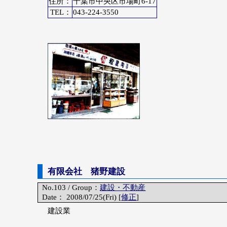
住所：
千葉市中央区市場町6-17
TEL：
043-224-3550
有限会社 猪野建設
No.103 / Group：
建設・不動産
Date： 2008/07/25(Fri) [
修正
]
建設業