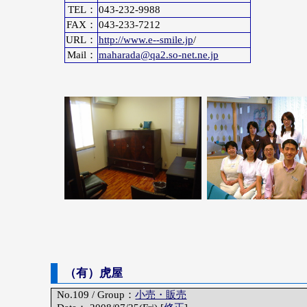
TEL：
043-232-9988
FAX：
043-233-7212
URL：
http://www.e--smile.jp
/
Mail：
maharada@qa2.so-net.ne.jp
（有）虎屋
No.109 / Group：
小売・販売