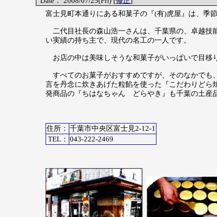
Date： 2008/07/25(Fri) [
修正
]
富士見町本通りにある和菓子の『(有)虎屋』は、季
二代目社長の森山浩一さんは、千葉県の、卓越技能
い実績の持ち主で、現代の名工の一人です。
お店の中は美味しそうな和菓子がいっぱいで目移
すべてのお菓子がおすすめですが、そのなかでも、
言を丹念に炊きあげた粒餡を使った『こだわりどら
発商品の『ちはなちゃん どらやき』も千葉の土産
住所：
千葉市中央区富士見2-12-1
TEL：
043-222-2469